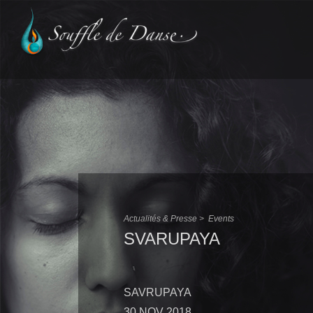
Aller
au
contenu
principal
Actualités & Presse >
Events
SVARUPAYA
SAVRUPAYA
30 NOV 2018