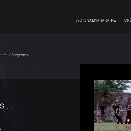
JYOTSNA LIYANARATNE
CRÉ
e de l’Aborigène »
ES …
»