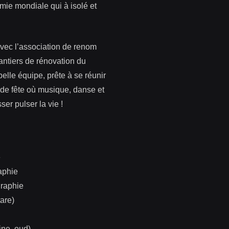
émie mondiale qui à isolé et
avec l’association de renom
antiers de rénovation du
le équipe, prête à se réunir
 de fête où musique, danse et
ser pulser la vie !
e
aphie
graphie
tare)
ne, oud)