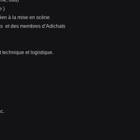
e )
en à la mise en scène
ats et des membres d’Adichats
echnique et logistique.
c.