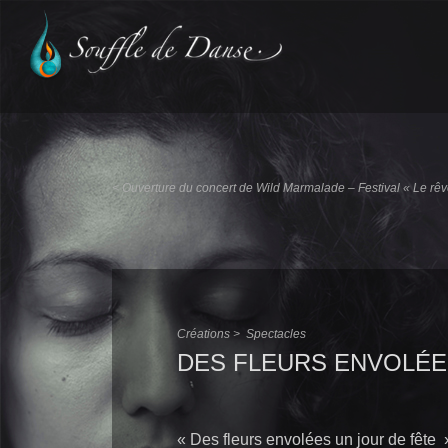
Aller
au
contenu
principal
<
Ouverture du concert de Wild Marmalade – Festival « Le rêv
Créations >
Spectacles
DES FLEURS ENVOLÉ
« Des fleurs envolées un jour de fête 