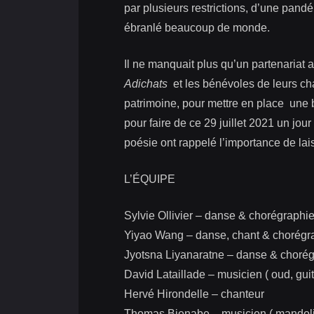
par plusieurs restrictions, d’une pand
ébranlé beaucoup de monde.
Il ne manquait plus qu’un partenariat 
Adichats
et les bénévoles de leurs ch
patrimoine, pour mettre en place une bel
pour faire de ce 29 juillet 2021 un jour
poésie ont rappelé l’importance de lais
L’ÉQUIPE
Sylvie Ollivier – danse & chorégraphi
Yiyao Wang – danse, chant & chorégr
Jyotsna Liyanaratne – danse & choré
David Lataillade – musicien ( oud, gui
Hervé Hirondelle – chanteur
Thomas Bienabe – musicien ( mandoli