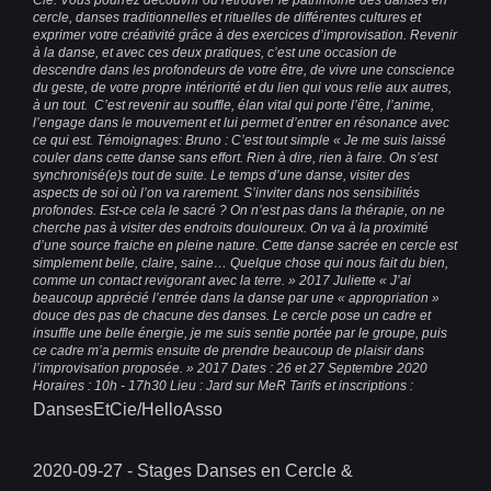
Cie. Vous pourrez découvrir ou retrouver le patrimoine des danses en
cercle, danses traditionnelles et rituelles de différentes cultures et
exprimer votre créativité grâce à des exercices d’improvisation. Revenir
à la danse, et avec ces deux pratiques, c’est une occasion de
descendre dans les profondeurs de votre être, de vivre une conscience
du geste, de votre propre intériorité et du lien qui vous relie aux autres,
à un tout. C’est revenir au souffle, élan vital qui porte l’être, l’anime,
l’engage dans le mouvement et lui permet d’entrer en résonance avec
ce qui est. Témoignages: Bruno : C’est tout simple « Je me suis laissé
couler dans cette danse sans effort. Rien à dire, rien à faire. On s’est
synchronisé(e)s tout de suite. Le temps d’une danse, visiter des
aspects de soi où l’on va rarement. S’inviter dans nos sensibilités
profondes. Est-ce cela le sacré ? On n’est pas dans la thérapie, on ne
cherche pas à visiter des endroits douloureux. On va à la proximité
d’une source fraiche en pleine nature. Cette danse sacrée en cercle est
simplement belle, claire, saine… Quelque chose qui nous fait du bien,
comme un contact revigorant avec la terre. » 2017 Juliette « J’ai
beaucoup apprécié l’entrée dans la danse par une « appropriation »
douce des pas de chacune des danses. Le cercle pose un cadre et
insuffle une belle énergie, je me suis sentie portée par le groupe, puis
ce cadre m’a permis ensuite de prendre beaucoup de plaisir dans
l’improvisation proposée. » 2017 Dates : 26 et 27 Septembre 2020
Horaires : 10h - 17h30 Lieu : Jard sur MeR Tarifs et inscriptions :
DansesEtCie/HelloAsso
2020-09-27 - Stages Danses en Cercle &