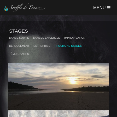
Aller
MENU
au
contenu
principal
STAGES
DANSE SOUFIE
DANSES EN CERCLE
IMPROVISATION
DÉROULEMENT
ENTREPRISE
PROCHAINS STAGES
TÉMOIGNAGES