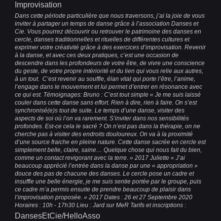
Improvisation
Dans cette période particulière que nous traversons, j’ai la joie de vous
inviter à partager un temps de danse grâce à l’association Danses et
Cie. Vous pourrez découvrir ou retrouver le patrimoine des danses en
cercle, danses traditionnelles et rituelles de différentes cultures et
exprimer votre créativité grâce à des exercices d’improvisation. Revenir
à la danse, et avec ces deux pratiques, c’est une occasion de
descendre dans les profondeurs de votre être, de vivre une conscience
du geste, de votre propre intériorité et du lien qui vous relie aux autres,
à un tout. C’est revenir au souffle, élan vital qui porte l’être, l’anime,
l’engage dans le mouvement et lui permet d’entrer en résonance avec
ce qui est. Témoignages: Bruno : C’est tout simple « Je me suis laissé
couler dans cette danse sans effort. Rien à dire, rien à faire. On s’est
synchronisé(e)s tout de suite. Le temps d’une danse, visiter des
aspects de soi où l’on va rarement. S’inviter dans nos sensibilités
profondes. Est-ce cela le sacré ? On n’est pas dans la thérapie, on ne
cherche pas à visiter des endroits douloureux. On va à la proximité
d’une source fraiche en pleine nature. Cette danse sacrée en cercle est
simplement belle, claire, saine… Quelque chose qui nous fait du bien,
comme un contact revigorant avec la terre. » 2017 Juliette « J’ai
beaucoup apprécié l’entrée dans la danse par une « appropriation »
douce des pas de chacune des danses. Le cercle pose un cadre et
insuffle une belle énergie, je me suis sentie portée par le groupe, puis
ce cadre m’a permis ensuite de prendre beaucoup de plaisir dans
l’improvisation proposée. » 2017 Dates : 26 et 27 Septembre 2020
Horaires : 10h - 17h30 Lieu : Jard sur MeR Tarifs et inscriptions :
DansesEtCie/HelloAsso