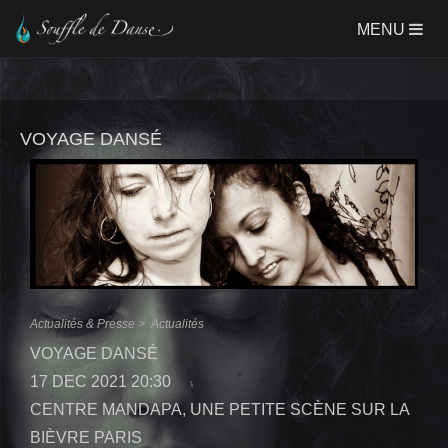
Aller
MENU
au
contenu
principal
VOYAGE DANSÉ
Actualités & Presse >
Actualités
VOYAGE DANSÉ
17 DEC 2021 20:30
CENTRE MANDAPA, UNE PETITE SCÈNE SUR LA
BIÈVRE PARIS