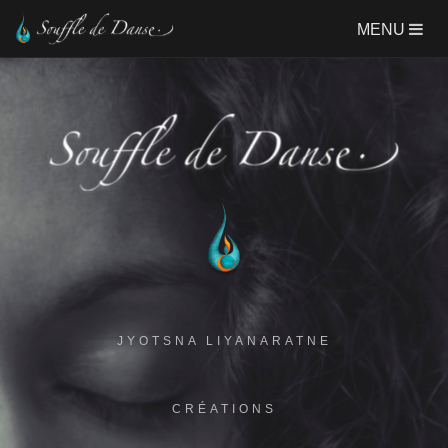
Aller
MENU
au
contenu
principal
JYOTSNA LIYANARATNE
CRÉATIONS